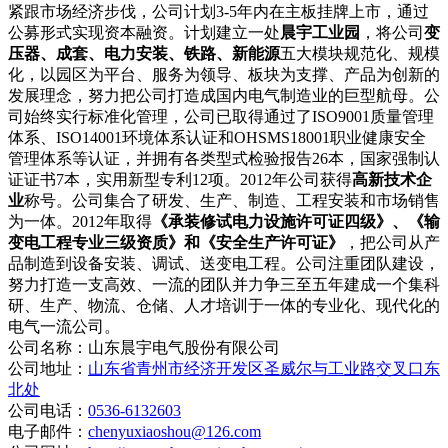
紧跟市场经济步伐，公司计划
3-5
年内在主板挂牌上市，通过
公募形式实现资本融资。计划建立一处
晨宇工业园
，将公司
变
压器、成套、电力安装、铁路、新能源
五大模块规范化、规模
化，以园区为平台、服务为领导、板块为支撑、产品为创新的
发展理念，努力把公司打造成国内电气制造业的巨型航母。公
司始终实行标准化管理，公司已取得通过了
ISO9001
质量管理
体系、
ISO14001
环境体系认证和
OHSMS18001
职业健康安全
管理体系等认证，并拥有各类型式检验报告
26
本，国家强制认
证证书
7
本，实用新型专利
12
项。
2012
年公司获得
高新技术企
业
称号。公司集合了研发、生产、制造、工程安装和市场销售
为一体。
2012
年取得
《承装修试电力设施许可证四级》、《输
变电工程专业三级资质》和《安全生产许可证》
，把公司从产
品制造到设备安装、调试、送变电工程。公司注重团队建设，
努力打造一支高效、一流的团队并力争三至五年建成一个集科
研、生产、物流、仓储、人才培训于一体的专业化、现代化的
电气一流公司。
公司名称：山东晨宇电气股份有限公司
公司地址：
山东省青州市经济开发区圣威尔与工业路交叉口东
北处
公司电话：
0536-6132603
电子邮件：
chenyuxiaoshou@126.com