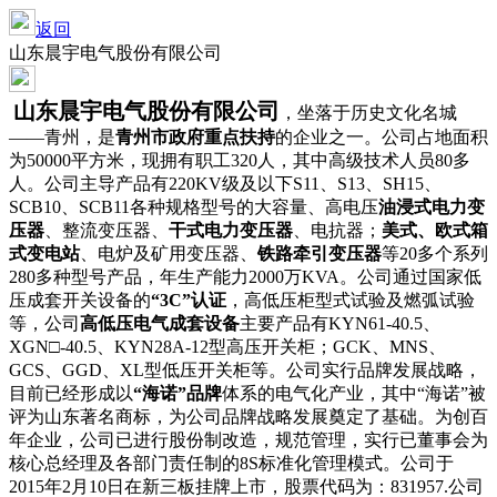
返回
山东晨宇电气股份有限公司
山东晨宇电气股份有限公司
，坐落于历史文化名城
——青州，是
青州市政府重点扶持
的企业之一。公司占地面积
为
50000
平方米，现拥有职工
320
人，其中高级技术人员
80
多
人。公司主导产品有
220KV
级及以下
S11
、
S13
、
SH15
、
SCB10
、
SCB11
各种规格型号的大容量、高电压
油浸式电力变
压器
、整流变压器、
干式电力变压器
、电抗器；
美式、欧式箱
式变电站
、电炉及矿用变压器、
铁路牵引变压器
等
20
多个系列
280
多种型号产品，年生产能力
2000
万
KVA
。公司通过国家低
压成套开关设备的
“
3C
”认证
，高低压柜型式试验及燃弧试验
等，公司
高低压电气成套设备
主要产品有
KYN61-40.5
、
XGN
□
-40.5
、
KYN28A-12
型高压开关柜；
GCK
、
MNS
、
GCS
、
GGD
、
XL
型低压开关柜等。公司实行品牌发展战略，
目前已经形成以
“海诺”品牌
体系的电气化产业，其中“海诺”被
评为山东著名商标，为公司品牌战略发展奠定了基础。为创百
年企业，公司已进行股份制改造，规范管理，实行已董事会为
核心总经理及各部门责任制的
8S
标准化管理模式。公司于
2015
年
2
月
10
日在新三板挂牌上市，股票代码为：
831957.
公司